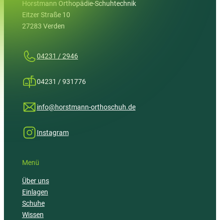
Horstmann Orthopädie-Schuhtechnik
Eitzer Straße 10
27283 Verden
04231 / 2946
04231 / 931776
info@horstmann-orthoschuh.de
Instagram
Menü
Über uns
Einlagen
Schuhe
Wissen