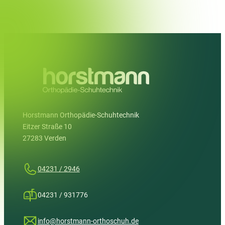
Horstmann Orthopädie-Schuhtechnik
Eitzer Straße 10
27283 Verden
04231 / 2946
04231 / 931776
info@horstmann-orthoschuh.de