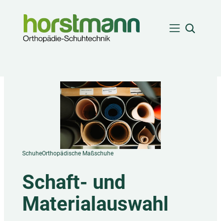
Zum
Such-
Inhalt
Overlay
springen
öffnen
Schuhe
Orthopädische Maßschuhe
Schaft- und
Materialauswahl