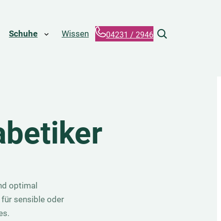
Such-
Schuhe
Wissen
04231 / 2946
Overlay
öffnen
abetiker
nd optimal
für sensible oder
es.