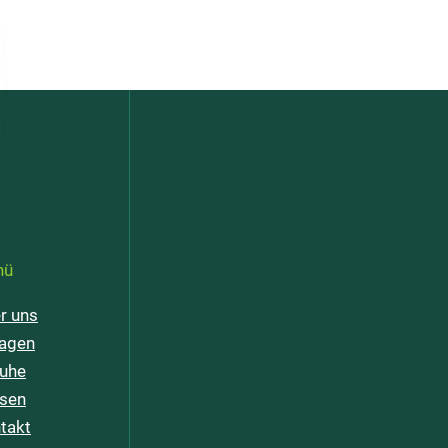
nü
r uns
lagen
uhe
sen
takt